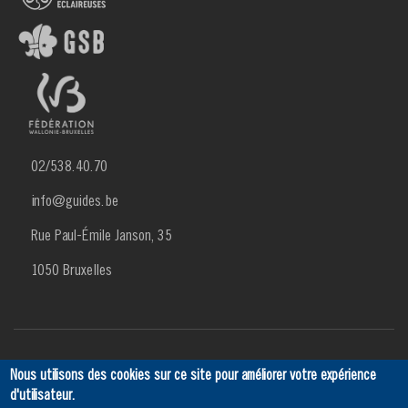
02/538.40.70
info@guides.be
Rue Paul-Émile Janson, 35
1050 Bruxelles
Menu
Actualités
Agenda
SCRIBe
Ancien
Contact
Nous utilisons des cookies sur ce site pour améliorer votre expérience
Footer
d'utilisateur.