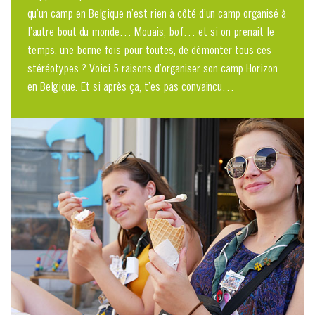
qu’un camp en Belgique n’est rien à côté d’un camp organisé à
l’autre bout du monde… Mouais, bof… et si on prenait le
temps, une bonne fois pour toutes, de démonter tous ces
stéréotypes ? Voici 5 raisons d’organiser son camp Horizon
en Belgique. Et si après ça, t’es pas convaincu…