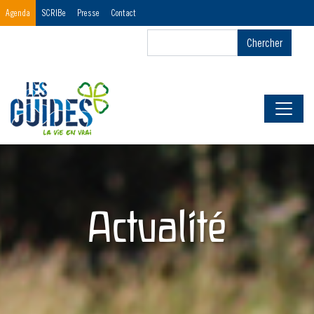
Menu
Agenda
SCRIBe
Presse
Contact
Header
Chercher
Chercher
First
Actualité