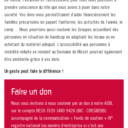
prendre conscience du rôle que nous avons à jouer dans notre
société. Vos dons nous permettraient d’aider financièrement les
familles précarisées en payant l’uniforme, les activités de l’année, le
camp… Nous pourrions aussi soutenir les Groupes accueillant des
personnes en situation de handicap en adaptant les locaux ou en
achetant du matériel adéquat. L’accessibilité aux personnes à
mobilité réduite se rendant au Domaine de Mozet pourrait également
être améliorée grâce à vos dons.
Un geste peut faire la différence !
Faire un don
Nous vous invitons à nous soutenir par un don à notre ASBL
sur le compte BE59 7320 1480 9426 (BIC : CREGBEBB)
accompagné de la communication « Fonds de soutien + N°
registre national (ou numéro d'entreprise si c'est une