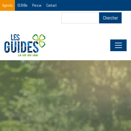
Menu
Agenda
SCRIBe
Presse
Contact
Header
Chercher
Chercher
First