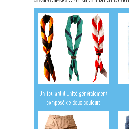
Un foulard d’Unité généralement
composé de deux couleurs