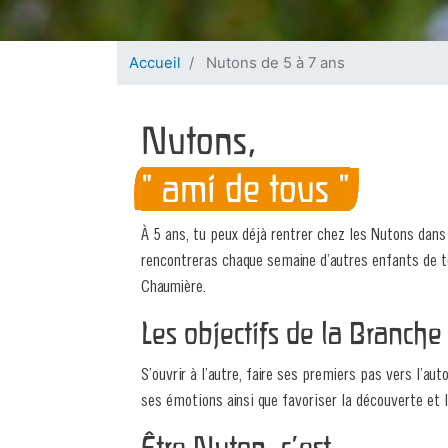
Formation des nouveaux Cadres de Région
Les Règles d’Or
Devenir Cadre de Formation
Ta TO DO de la rentrée
Les I
Compte et budget
L'Université
Ta TO DO de la rentrée
Ramèn
Accueil
Nutons de 5 à 7 ans
Assurances
Administratif
Ton
Listing et cotisation
Nutons,
SCRIBe
Formulaire pour les parents
" ami de tous "
Formulaires parents
Attestation d’appartenance
Montant des cotisations
Subsides
À 5 ans, tu peux déjà rentrer chez les Nutons dans 
rencontreras chaque semaine d’autres enfants de t
Assurances
Chaumière.
Comptes et budget
Les objectifs de la Branche
Attestation d'appartenance
S’ouvrir à l’autre, faire ses premiers pas vers l’au
ses émotions ainsi que favoriser la découverte et
Être Nuton, c’est...