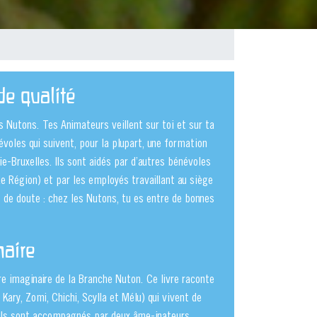
 projet de camp
e qualité
es Nutons. Tes Animateurs veillent sur toi et sur ta
voles qui suivent, pour la plupart, une formation
ie-Bruxelles. Ils sont aidés par d’autres bénévoles
 de Région) et par les employés travaillant au siège
as de doute : chez les Nutons, tu es entre de bonnes
naire
e imaginaire de la Branche Nuton. Ce livre raconte
 Kary, Zomi, Chichi, Scylla et Mélu) qui vivent de
 Ils sont accompagnés par deux âme-inateurs