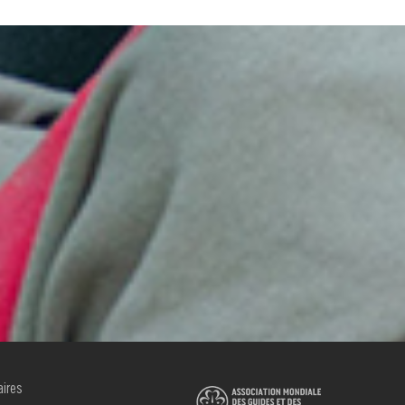
aires
R