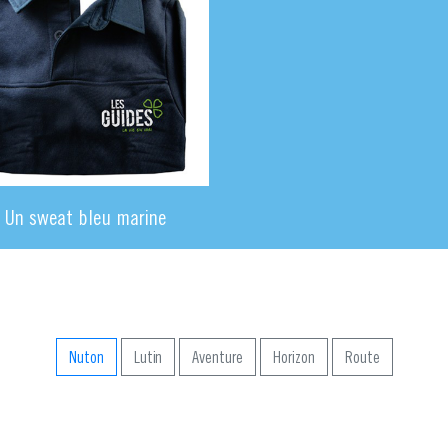
Un sweat bleu marine
Nuton
Lutin
Aventure
Horizon
Route