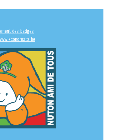
ement des badges
www.economats.be