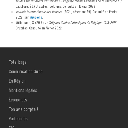
Guides sur les droits des femmes – l'égalité femmes-hommes ça te concerne !
(S.
Lausberg, Éd.) Bruxelles, Belgique. Consulté en février 2022
Journée internationale des femmes
. (2021, décembre 29). Consulté en février
2022, sur
Wikipédia
.
Wittemans, S. (2016).
Le Tally des Guides Catholiques de Belgique 1915-2015
.
Bruxelles. Consulté en février 2022
MENU
Tote-bags
FOOTER
1
Communication Guide
En Région
Mentions légales
Économats
Ton avis compte !
MENU
Partenaires
FOOTER
2