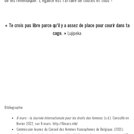
de les revendiquer. L'égalité est l’affaire de toutes et tous !
« Te crois pas libre parce qu'il y a assez de place pour courir dans ta
cage. »
Lujipeka
Bibliographie
8 mars - la Journée Internationale pour les droits des femmes
. (s.d.). Consulté en
février 2022, sur 8 mars: http://8mars.info/
Commission Jeunes du Conseil des femmes francophones de Belgique. (2021).