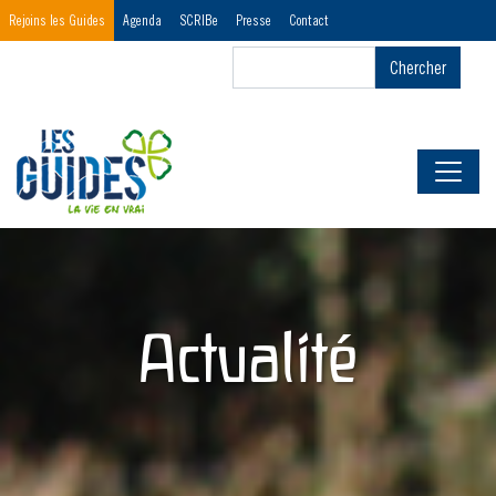
Menu
Rejoins les Guides
Agenda
SCRIBe
Presse
Contact
Header
Chercher
Chercher
First
Actualité