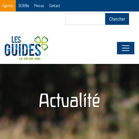
Menu
Agenda
SCRIBe
Presse
Contact
Header
Chercher
Chercher
First
Actualité