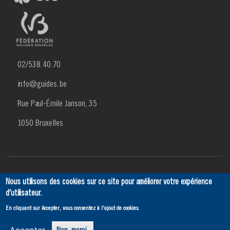
02/538.40.70
info@guides.be
Rue Paul-Émile Janson, 35
1050 Bruxelles
Menu
Actualités
Agenda
SCRIBe
Ancien
Contact
Nous utilisons des cookies sur ce site pour améliorer votre expérience
d'utilisateur.
Footer
En cliquant sur Accepter, vous consentez à l'ajout de cookies.
3