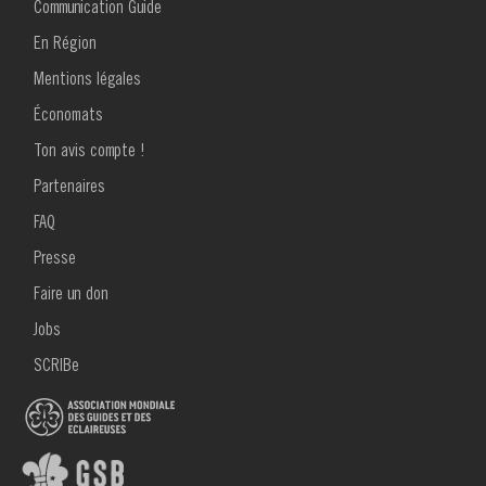
1
Communication Guide
pour
En Région
Pourquoi
Mentions légales
te
Économats
former
Ton avis compte !
MENU
?
Partenaires
FOOTER
2
FAQ
Presse
Faire un don
Jobs
SCRIBe