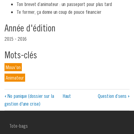
Ton brevet d’animateur : un passeport pour plus tard
Te former, ça donne un coup de pouce financier
Année d'édition
2015 - 2016
Mots-clés
Mouv'on
Animateur
Liens
‹
No panique (dossier sur la
Haut
Question d’sens
›
gestion d'une crise)
transversaux
de
MENU
Tote-bags
livre
FOOTER