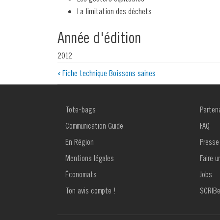
La limitation des déchets
Année d'édition
2012
Liens
‹
Fiche technique Boissons saines
transversaux
de
MENU
MENU
Tote-bags
Parten
FOOTER
FOOTE
livre
1
2
Communication Guide
FAQ
pour
En Région
Presse
Mentions légales
Faire u
Fiche
Économats
Jobs
technique
Ton avis compte !
SCRIB
Gouter