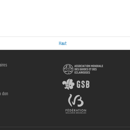
Haut
aires
R
n don
e