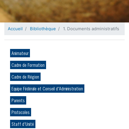
Accueil
Bibliothèque
1. Documents administratifs
Animateur
Cadre de Formation
Cadre de Région
Equipe Fédérale et Conseil d'Administration
Parents
Protocoles
Staff d'Unité