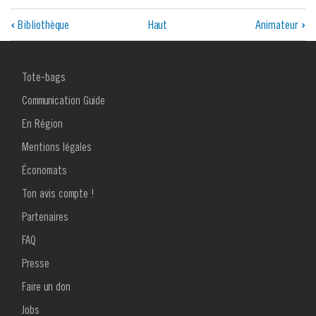
Liens
‹
Bibliothèque
Haut
Animateur
›
transversaux
de
MENU
Tote-bags
FOOTER
livre
1
Communication Guide
pour
En Région
Mentions légales
1.
Économats
Documents
Ton avis compte !
administratifs
MENU
Partenaires
FOOTER
2
FAQ
Presse
Faire un don
Jobs