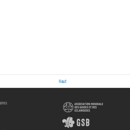
Haut
aires
R