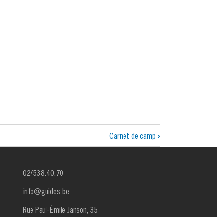
Carnet de camp
›
02/538.40.70
info@guides.be
Rue Paul-Émile Janson, 35