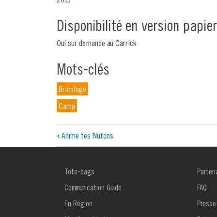
Disponibilité en version papier
Oui sur demande au Carrick
Mots-clés
Bricolage
Camp
Liens
‹
Anime tes Nutons
transversaux
de
MENU
MENU
Tote-bags
Parten
FOOTER
FOOTE
livre
1
2
Communication Guide
FAQ
pour
En Région
Presse