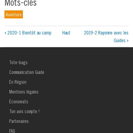
Mots-clés
Aventure
Liens
‹
2020-1 Bientôt au camp
Haut
2019-2 Rayonne avec les
Guides
›
transversaux
de
MENU
Tote-bags
livre
FOOTER
1
Communication Guide
pour
En Région
2019-
Mentions légales
1
Économats
Tes
Ton avis compte !
MENU
projets
Partenaires
FOOTER
2
FAQ