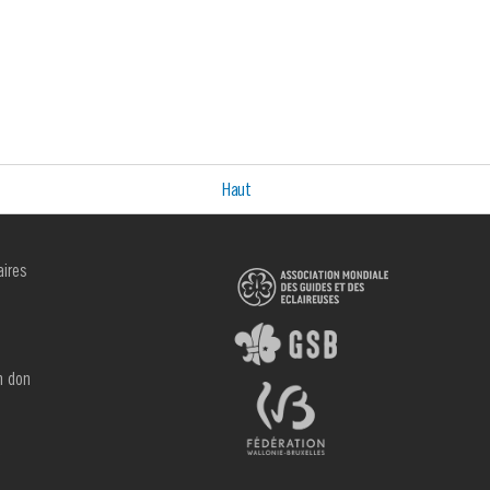
Haut
aires
R
n don
e