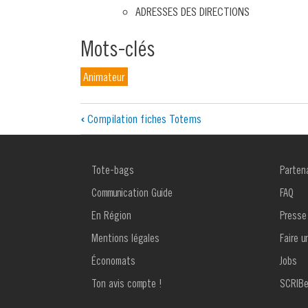
ADRESSES DES DIRECTIONS
Mots-clés
Animateur
Liens
‹
Compilation fiches Totems
transversaux
de
MENU
MENU
Tote-bags
Parten
FOOTER
FOOTE
livre
1
2
Communication Guide
FAQ
pour
En Région
Presse
Mentions légales
Faire u
Guide
Économats
Jobs
pratique
Ton avis compte !
SCRIB
à