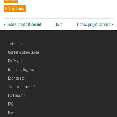
International
Liens
‹
Fiches projet Itinérant
Haut
Fiches projet Service
›
transversaux
de
MENU
Tote-bags
FOOTER
livre
1
Communication Guide
pour
En Région
Mentions légales
Fiches
Économats
projet
Ton avis compte !
Rencontre
MENU
Partenaires
FOOTER
2
FAQ
Presse