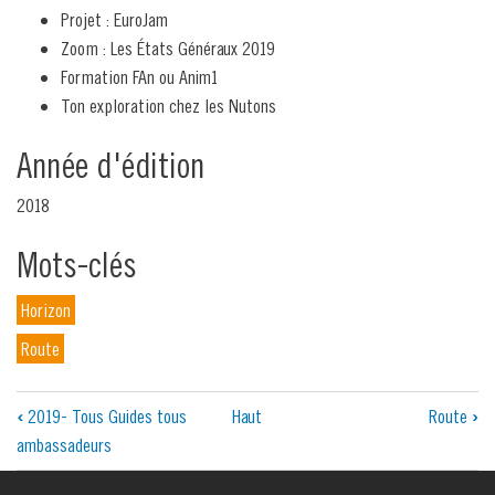
Projet : EuroJam
Zoom : Les États Généraux 2019
Formation FAn ou Anim1
Ton exploration chez les Nutons
Année d'édition
2018
Mots-clés
Horizon
Route
Liens
‹
2019- Tous Guides tous
Haut
Route
›
ambassadeurs
transversaux