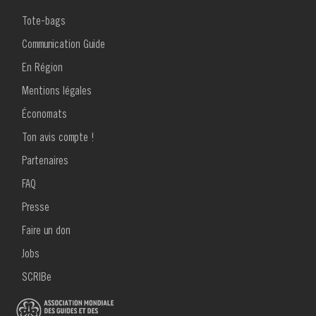
de
MENU
Tote-bags
livre
FOOTER
1
Communication Guide
pour
En Région
2018
Mentions légales
décembre
Économats
La
Ton avis compte !
MENU
vie
Partenaires
FOOTER
2
en
FAQ
Presse
vrai
Faire un don
!
Jobs
SCRIBe