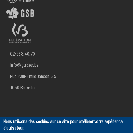
02/538.40.70
info@guides.be
Rue Paul-Émile Janson, 35
1050 Bruxelles
Menu
Actualités
Agenda
SCRIBe
Ancien
Contact
Nous utilisons des cookies sur ce site pour améliorer votre expérience
d'utilisateur.
Footer