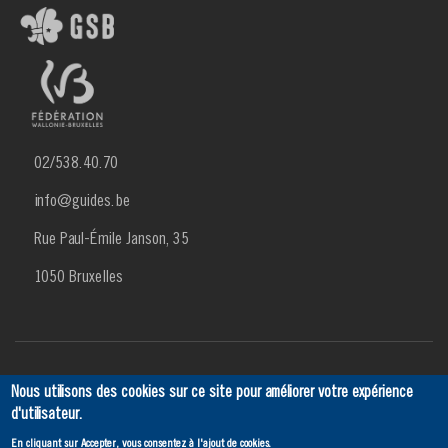
02/538.40.70
info@guides.be
Rue Paul-Émile Janson, 35
1050 Bruxelles
Menu
Actualités
Agenda
SCRIBe
Ancien
Contact
Nous utilisons des cookies sur ce site pour améliorer votre expérience
d'utilisateur.
Footer
En cliquant sur Accepter, vous consentez à l'ajout de cookies.