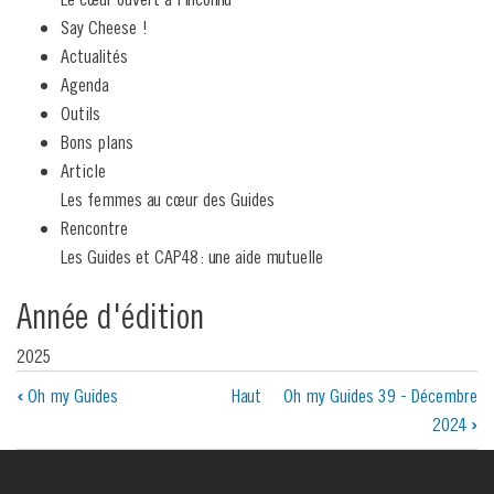
Say Cheese !
Actualités
Agenda
Outils
Bons plans
Article
Les femmes au cœur des Guides
Rencontre
Les Guides et CAP48 : une aide mutuelle
Année d'édition
2025
Liens
‹
Oh my Guides
Haut
Oh my Guides 39 - Décembre
2024
›
transversaux
de