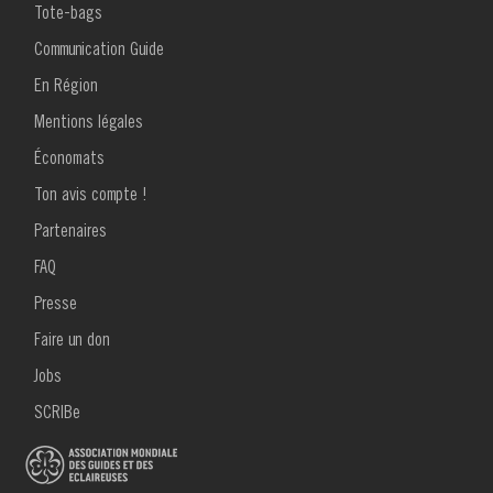
MENU
Tote-bags
livre
FOOTER
1
Communication Guide
pour
En Région
Oh
Mentions légales
my
Économats
Guides
Ton avis compte !
MENU
43
Partenaires
FOOTER
2
-
FAQ
Presse
Décembre
Faire un don
2025
Jobs
SCRIBe