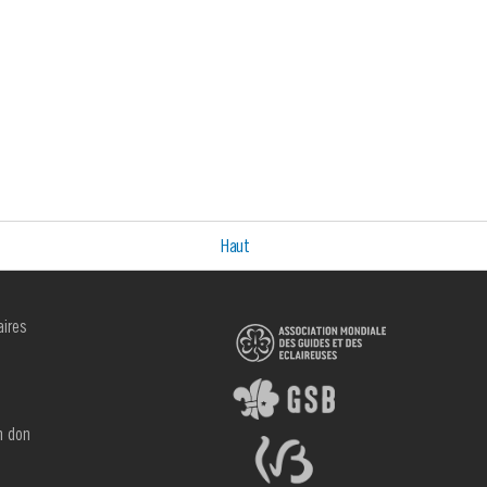
Haut
aires
R
n don