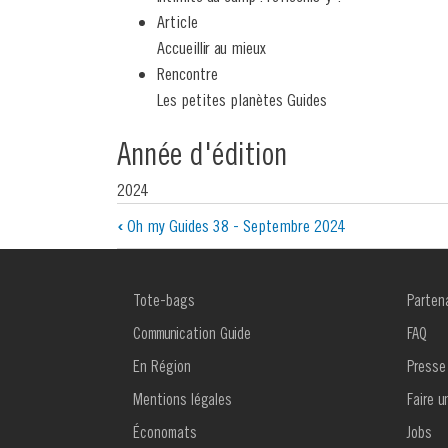
Article
Accueillir au mieux
Rencontre
Les petites planètes Guides
Année d'édition
2024
Liens
‹
Oh my Guides 38 - Septembre 2024
transversaux
de
MENU
MENU
Tote-bags
Parten
FOOTER
FOOTE
livre
1
2
Communication Guide
FAQ
pour
En Région
Presse
Mentions légales
Faire u
Oh
Économats
Jobs