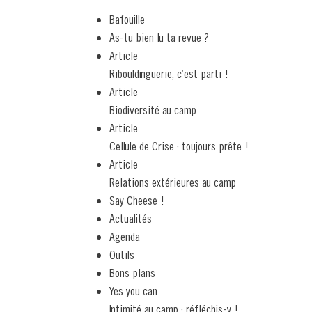
Bafouille
As-tu bien lu ta revue ?
Article
Ribouldinguerie, c’est parti !
Article
Biodiversité au camp
Article
Cellule de Crise : toujours prête !
Article
Relations extérieures au camp
Say Cheese !
Actualités
Agenda
Outils
Bons plans
Yes you can
Intimité au camp : réfléchis-y !