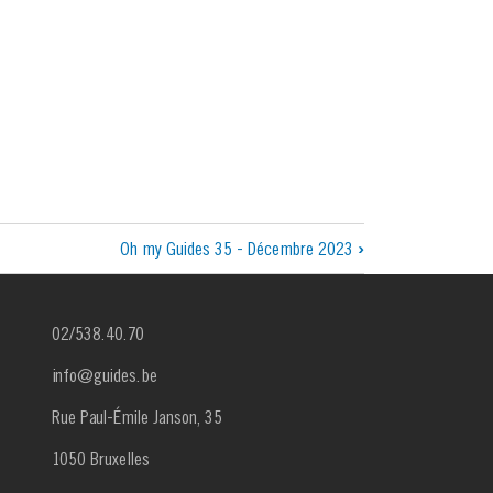
Oh my Guides 35 - Décembre 2023
›
02/538.40.70
info@guides.be
Rue Paul-Émile Janson, 35
1050 Bruxelles