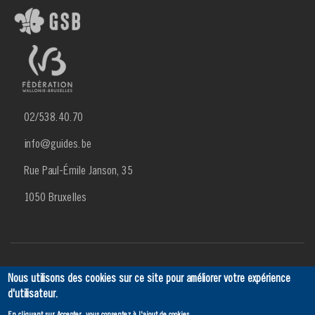
02/538.40.70
info@guides.be
Rue Paul-Émile Janson, 35
1050 Bruxelles
Menu
Actualités
Agenda
SCRIBe
Ancien
Contact
Nous utilisons des cookies sur ce site pour améliorer votre expérience
d'utilisateur.
Footer
En cliquant sur Accepter, vous consentez à l'ajout de cookies.