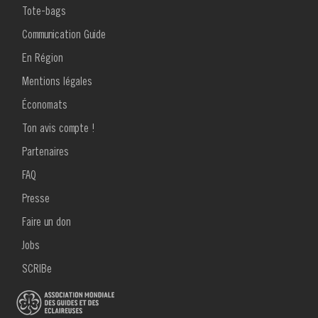
MENU
Tote-bags
livre
FOOTER
1
Communication Guide
pour
En Région
Oh
Mentions légales
my
Économats
Guides
Ton avis compte !
MENU
32
Partenaires
FOOTER
2
-
FAQ
Presse
Mars
Faire un don
2023
Jobs
SCRIBe