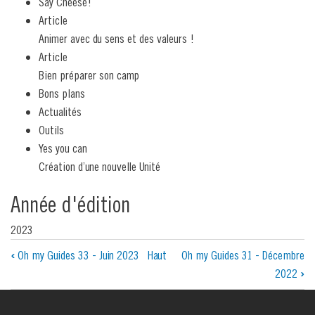
Say Cheese!
Article
Animer avec du sens et des valeurs !
Article
Bien préparer son camp
Bons plans
Actualités
Outils
Yes you can
Création d’une nouvelle Unité
Année d'édition
2023
Liens
‹
Oh my Guides 33 - Juin 2023
Haut
Oh my Guides 31 - Décembre
2022
›
transversaux
de