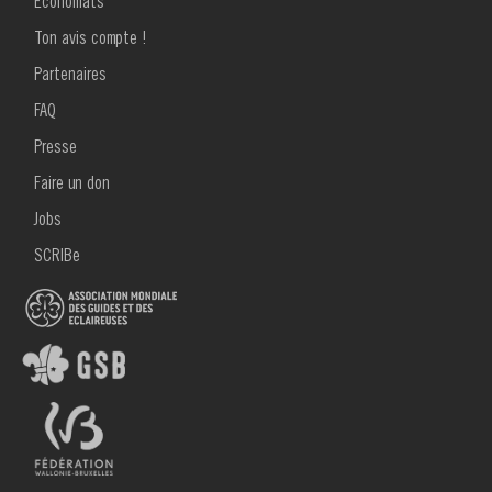
Économats
Guides
Ton avis compte !
MENU
36
Partenaires
FOOTER
2
-
FAQ
Presse
Mars
Faire un don
2024
Jobs
SCRIBe