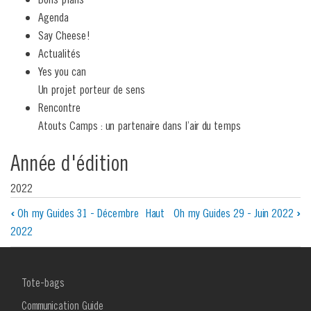
Agenda
Say Cheese!
Actualités
Yes you can
Un projet porteur de sens
Rencontre
Atouts Camps : un partenaire dans l’air du temps
Année d'édition
2022
Liens
‹
Oh my Guides 31 - Décembre
Haut
Oh my Guides 29 - Juin 2022
›
2022
transversaux
de
MENU
Tote-bags
livre
FOOTER
1
Communication Guide