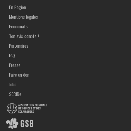
pour
En Région
Oh
Mentions légales
my
Économats
Guides
Ton avis compte !
MENU
30
Partenaires
FOOTER
2
-
FAQ
Presse
Septembre
Faire un don
2022
Jobs
SCRIBe