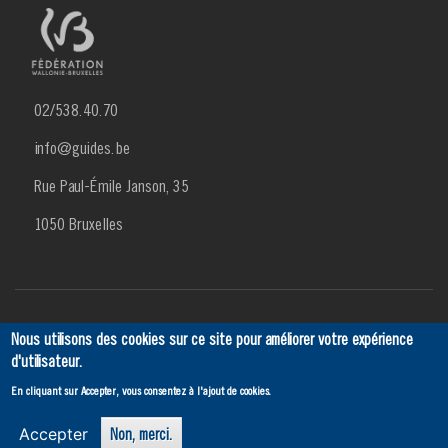
02/538.40.70
info@guides.be
Rue Paul-Émile Janson, 35
1050 Bruxelles
Menu
Actualités
Agenda
SCRIBe
Ancien
Contact
Nous utilisons des cookies sur ce site pour améliorer votre expérience
d'utilisateur.
Footer
En cliquant sur Accepter, vous consentez à l'ajout de cookies.
3
Accepter
Non, merci.