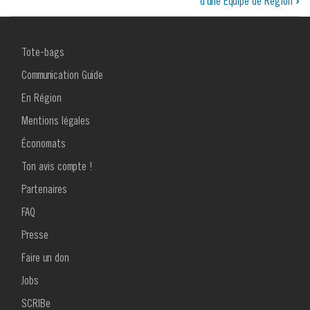
d’une Équipe de Région
›
transversaux
de
MENU
Tote-bags
livre
FOOTER
1
Communication Guide
pour
En Région
-
Mentions légales
Formulaires
Économats
Equipe
Ton avis compte !
MENU
de
Partenaires
FOOTER
2
Région
FAQ
Presse
Faire un don
Jobs
SCRIBe