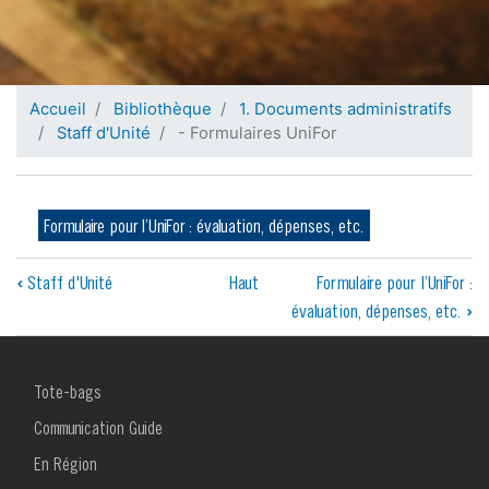
Accueil
Bibliothèque
1. Documents administratifs
Staff d'Unité
- Formulaires UniFor
Formulaire pour l’UniFor : évaluation, dépenses, etc.
Liens
‹
Staff d'Unité
Haut
Formulaire pour l’UniFor :
évaluation, dépenses, etc.
›
transversaux
de
MENU
Tote-bags
livre
FOOTER
1
Communication Guide
pour
En Région
-