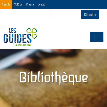
Menu
Agenda
SCRIBe
Presse
Contact
Header
Chercher
Chercher
First
Bibliothèque