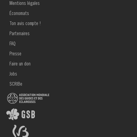
Mentions légales
Formulaires
Économats
UniFor
Ton avis compte !
MENU
Partenaires
FOOTER
2
FAQ
Presse
Faire un don
Jobs
SCRIBe