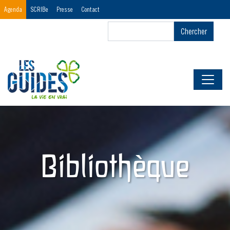
Menu
Agenda
SCRIBe
Presse
Contact
Header
Chercher
Chercher
First
Bibliothèque