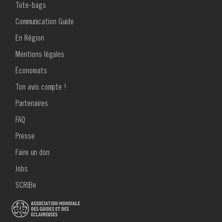
de
MENU
Tote-bags
FOOTER
livre
1
Communication Guide
pour
En Région
Mentions légales
Rapport
Économats
d’activités
Ton avis compte !
2019
MENU
Partenaires
FOOTER
2
FAQ
Presse
Faire un don
Jobs
SCRIBe