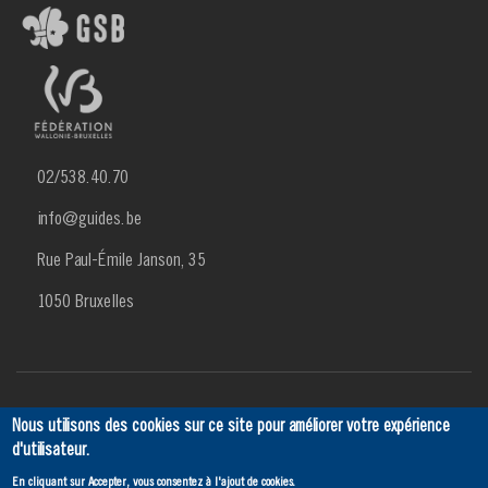
02/538.40.70
info@guides.be
Rue Paul-Émile Janson, 35
1050 Bruxelles
Menu
Actualités
Agenda
SCRIBe
Ancien
Contact
Nous utilisons des cookies sur ce site pour améliorer votre expérience
d'utilisateur.
Footer
En cliquant sur Accepter, vous consentez à l'ajout de cookies.