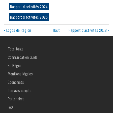
Rapport d’activités 2024
Rapport d’activités 2025
Liens
‹
Logos de Région
Haut
Rapport d’activités 2018
›
transversaux
de
MENU
Tote-bags
FOOTER
livre
1
Communication Guide
pour
En Région
Mentions légales
-
Économats
Rapport
Ton avis compte !
d’activités
MENU
Partenaires
FOOTER
2
FAQ