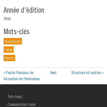
Année d'édition
2016
Mots-clés
Assurances
Camp
Poster
Liens
‹
Poster Parcours de
Haut
Structure et soutien
›
Formation de l'Animateur
transversaux
de
MENU
Tote-bags
livre
FOOTER
1
Communication Guide