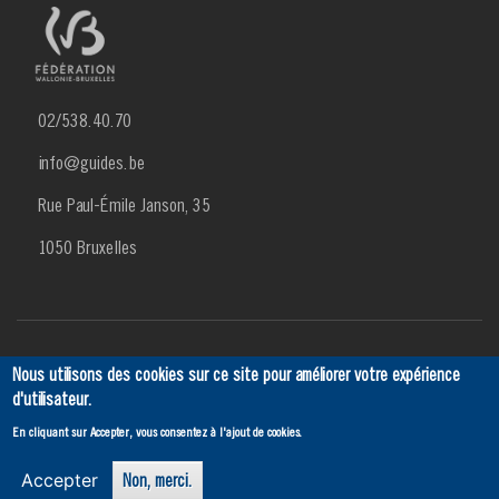
02/538.40.70
info@guides.be
Rue Paul-Émile Janson, 35
1050 Bruxelles
Menu
Actualités
Agenda
SCRIBe
Ancien
Contact
Nous utilisons des cookies sur ce site pour améliorer votre expérience
d'utilisateur.
Footer
En cliquant sur Accepter, vous consentez à l'ajout de cookies.
3
Accepter
Non, merci.