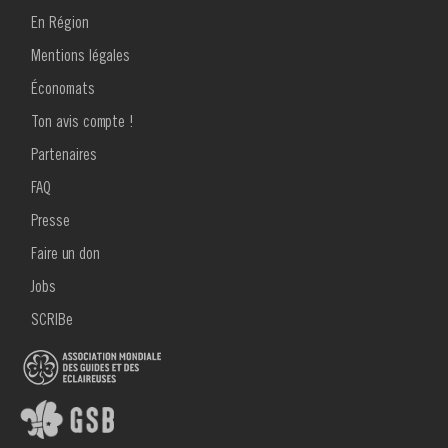
pour
En Région
Poster
Mentions légales
Un
Économats
cuistot
Ton avis compte !
MENU
plus
Partenaires
FOOTER
2
que
FAQ
Presse
parfait
Faire un don
-
Jobs
Résonance
SCRIBe
&
AFSCA