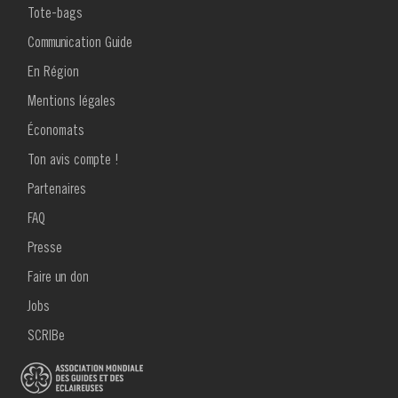
MENU
Tote-bags
FOOTER
pour
1
Communication Guide
Série
En Région
UniFor
Mentions légales
:
Économats
Ton avis compte !
Santé
MENU
Partenaires
mentale
FOOTER
2
FAQ
-
Presse
Cultive
Faire un don
le
Jobs
bienêtre
SCRIBe
dans