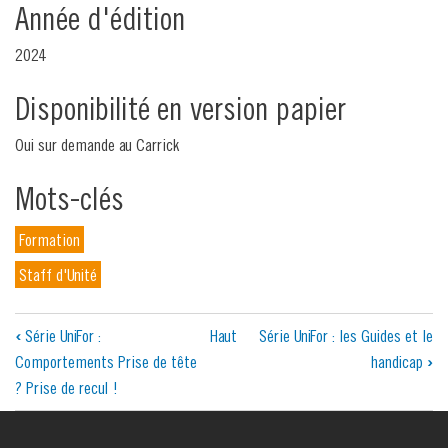
Année d'édition
2024
Disponibilité en version papier
Oui sur demande au Carrick
Mots-clés
Formation
Staff d'Unité
Liens
‹
Série UniFor :
Haut
Série UniFor : les Guides et le
Comportements Prise de tête
handicap
›
transversaux
? Prise de recul !
de
livre