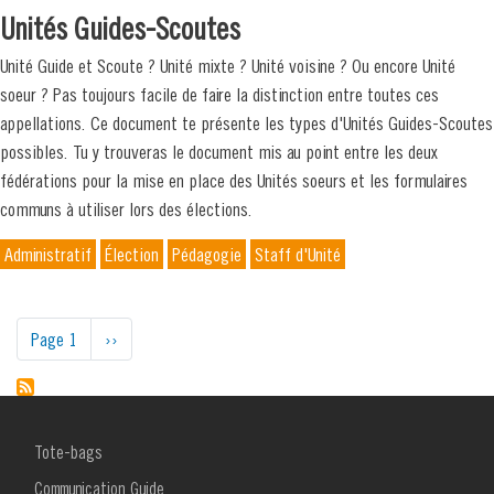
Unités Guides-Scoutes
Unité Guide et Scoute ? Unité mixte ? Unité voisine ? Ou encore Unité
soeur ? Pas toujours facile de faire la distinction entre toutes ces
appellations. Ce document te présente les types d'Unités Guides-Scoutes
possibles. Tu y trouveras le document mis au point entre les deux
fédérations pour la mise en place des Unités soeurs et les formulaires
communs à utiliser lors des élections.
Administratif
Élection
Pédagogie
Staff d'Unité
Pagination
Page 1
Page
››
suivante
MENU
Tote-bags
FOOTER
1
Communication Guide