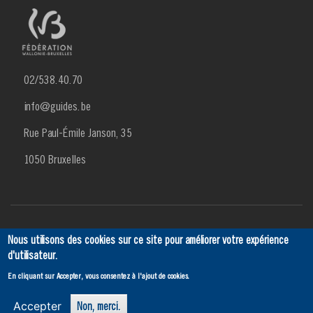
02/538.40.70
info@guides.be
Rue Paul-Émile Janson, 35
1050 Bruxelles
Menu
Actualités
Agenda
SCRIBe
Ancien
Contact
Nous utilisons des cookies sur ce site pour améliorer votre expérience
Footer
d'utilisateur.
En cliquant sur Accepter, vous consentez à l'ajout de cookies.
3
Accepter
Non, merci.