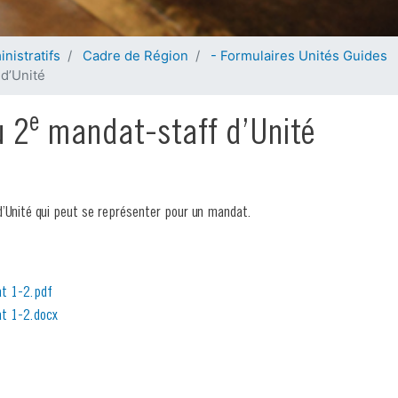
ForFor
La Totémisation
L'engagement Horizon
Mon
ntrépides
Tes déchets
ForCor
Mon projet de camp
e tes potes
Subsides
nistratifs
Cadre de Région
- Formulaires Unités Guides
WE totalement formation
 d’Unité
 avenir
L'Université
e
 2
mandat-staff d’Unité
d’Unité qui peut se représenter pour un mandat.
at 1-2.pdf
at 1-2.docx