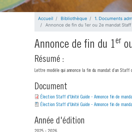
Formation des nouveaux Cadres de Région
Les Règles d’Or
Devenir Cadre de Formation
Ta TO DO de la rentrée
Les I
Compte et budget
L'Université
Ta TO DO de la rentrée
Ramèn
Accueil
Bibliothèque
1. Documents admi
Assurances
Annonce de fin du 1er ou 2e mandat Staff
Administratif
Ton
Listing et cotisation
er
Annonce de fin du 1
ou
SCRIBe
Formulaire pour les parents
Résumé :
Formulaires parents
Attestation d’appartenance
Montant des cotisations
Subsides
Lettre modèle qui annonce la fin du mandat d’un Staff 
Assurances
Document
Comptes et budget
Élection Staff d'Unité Guide - Annonce fin de mand
Attestation d'appartenance
Élection Staff d'Unité Guide - Annonce fin de mand
Année d'édition
2025 - 2026