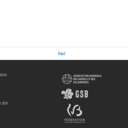
Haut
aires
R
n don
e