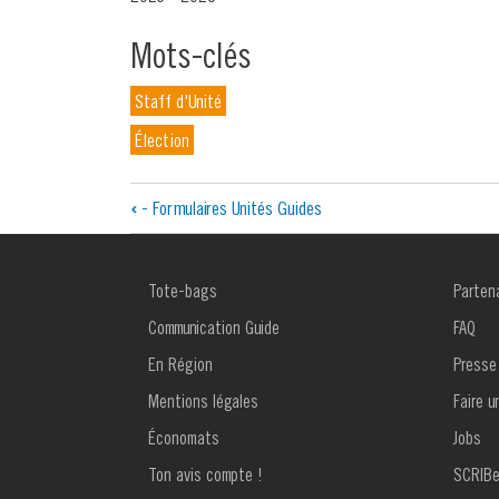
Mots-clés
Staff d'Unité
Élection
Liens
‹
- Formulaires Unités Guides
transversaux
de
MENU
MENU
Tote-bags
Parten
FOOTER
FOOTE
livre
1
2
Communication Guide
FAQ
pour
En Région
Presse
Mentions légales
Faire u
Annonce
Économats
Jobs
de
Ton avis compte !
SCRIB